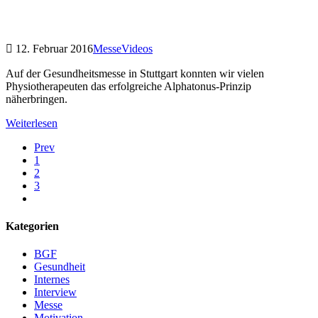
12. Februar 2016
Messe
Videos
Auf der Gesundheitsmesse in Stuttgart konnten wir vielen
Physiotherapeuten das erfolgreiche Alphatonus-Prinzip
näherbringen.
Weiterlesen
Prev
1
2
3
Kategorien
BGF
Gesundheit
Internes
Interview
Messe
Motivation