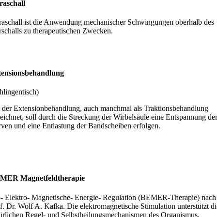
raschall
raschall ist die Anwendung mechanischer Schwingungen oberhalb des
schalls zu therapeutischen Zwecken.
tensionsbehandlung
hlingentisch)
 der Extensionbehandlung, auch manchmal als Traktionsbehandlung
eichnet, soll durch die Streckung der Wirbelsäule eine Entspannung de
ven und eine Entlastung der Bandscheiben erfolgen.
MER Magnetfeldtherapie
- Elektro- Magnetische- Energie- Regulation (BEMER-Therapie) nach
f. Dr. Wolf A. Kafka. Die elektromagnetische Stimulation unterstützt di
ürlichen Regel- und Selbstheilungsmechanismen des Organismus.