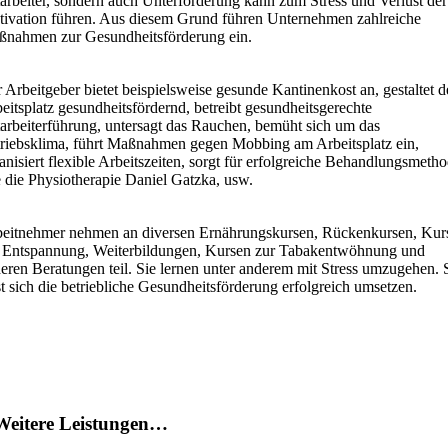
arbeiter, sondern auch Unterforderung kann zum Stress und Verlust der
ivation führen. Aus diesem Grund führen Unternehmen zahlreiche
nahmen zur Gesundheitsförderung ein.
 Arbeitgeber bietet beispielsweise gesunde Kantinenkost an, gestaltet 
eitsplatz gesundheitsfördernd, betreibt gesundheitsgerechte
arbeiterführung, untersagt das Rauchen, bemüht sich um das
riebsklima, führt Maßnahmen gegen Mobbing am Arbeitsplatz ein,
anisiert flexible Arbeitszeiten, sorgt für erfolgreiche Behandlungsmeth
 die Physiotherapie Daniel Gatzka, usw.
eitnehmer nehmen an diversen Ernährungskursen, Rückenkursen, Kur
 Entspannung, Weiterbildungen, Kursen zur Tabakentwöhnung und
eren Beratungen teil. Sie lernen unter anderem mit Stress umzugehen. 
st sich die betriebliche Gesundheitsförderung erfolgreich umsetzen.
Weitere Leistungen…