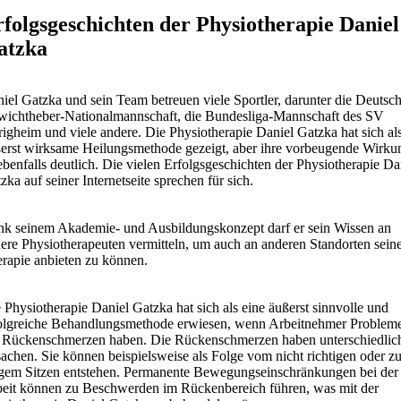
folgsgeschichten der Physiotherapie Daniel
atzka
iel Gatzka und sein Team betreuen viele Sportler, darunter die Deutsc
ichtheber-Nationalmannschaft, die Bundesliga-Mannschaft des SV
igheim und viele andere. Die Physiotherapie Daniel Gatzka hat sich al
erst wirksame Heilungsmethode gezeigt, aber ihre vorbeugende Wirku
 ebenfalls deutlich. Die vielen Erfolgsgeschichten der Physiotherapie Da
zka auf seiner Internetseite sprechen für sich.
k seinem Akademie- und Ausbildungskonzept darf er sein Wissen an
ere Physiotherapeuten vermitteln, um auch an anderen Standorten sein
rapie anbieten zu können.
 Physiotherapie Daniel Gatzka hat sich als eine äußerst sinnvolle und
olgreiche Behandlungsmethode erwiesen, wenn Arbeitnehmer Problem
 Rückenschmerzen haben. Die Rückenschmerzen haben unterschiedlic
achen. Sie können beispielsweise als Folge vom nicht richtigen oder z
gem Sitzen entstehen. Permanente Bewegungseinschränkungen bei der
eit können zu Beschwerden im Rückenbereich führen, was mit der