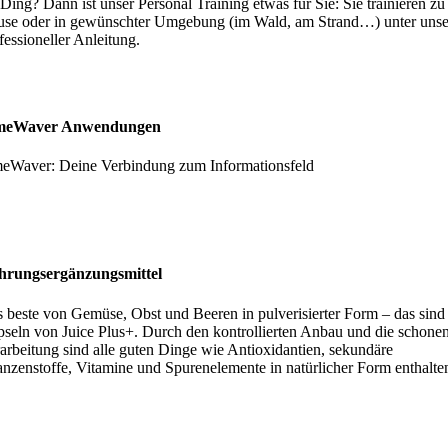
 Ding? Dann ist unser Personal Training etwas für Sie: Sie trainieren zu
se oder in gewünschter Umgebung (im Wald, am Strand…) unter unse
fessioneller Anleitung.
meWaver Anwendungen
eWaver: Deine Verbindung zum Informationsfeld
hrungsergänzungsmittel
 beste von Gemüse, Obst und Beeren in pulverisierter Form – das sind
seln von Juice Plus+. Durch den kontrollierten Anbau und die schone
arbeitung sind alle guten Dinge wie Antioxidantien, sekundäre
anzenstoffe, Vitamine und Spurenelemente in natürlicher Form enthalte