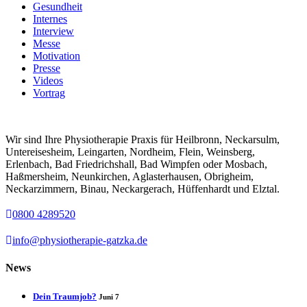
Gesundheit
Internes
Interview
Messe
Motivation
Presse
Videos
Vortrag
Wir sind Ihre Physiotherapie Praxis für Heilbronn, Neckarsulm,
Untereisesheim, Leingarten, Nordheim, Flein, Weinsberg,
Erlenbach, Bad Friedrichshall, Bad Wimpfen oder Mosbach,
Haßmersheim, Neunkirchen, Aglasterhausen, Obrigheim,
Neckarzimmern, Binau, Neckargerach, Hüffenhardt und Elztal.
0800 4289520
info@physiotherapie-gatzka.de
News
Dein Traumjob?
Juni 7