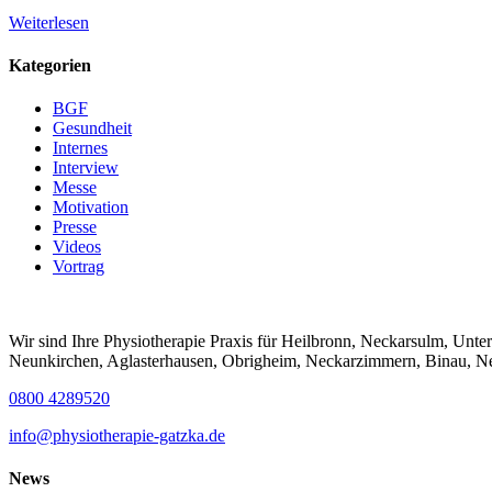
Weiterlesen
Kategorien
BGF
Gesundheit
Internes
Interview
Messe
Motivation
Presse
Videos
Vortrag
Wir sind Ihre Physiotherapie Praxis für Heilbronn, Neckarsulm, Unt
Neunkirchen, Aglasterhausen, Obrigheim, Neckarzimmern, Binau, Nec
0800 4289520
info@physiotherapie-gatzka.de
News