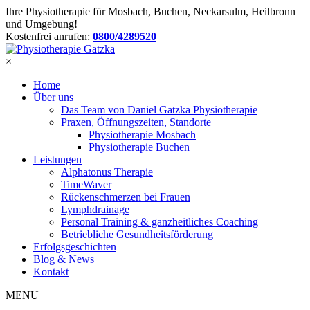
Ihre Physiotherapie für Mosbach, Buchen, Neckarsulm, Heilbronn
und Umgebung!
Kostenfrei anrufen:
0800/4289520
×
Home
Über uns
Das Team von Daniel Gatzka Physiotherapie
Praxen, Öffnungszeiten, Standorte
Physiotherapie Mosbach
Physiotherapie Buchen
Leistungen
Alphatonus Therapie
TimeWaver
Rückenschmerzen bei Frauen
Lymphdrainage
Personal Training & ganzheitliches Coaching
Betriebliche Gesundheitsförderung
Erfolgsgeschichten
Blog & News
Kontakt
MENU